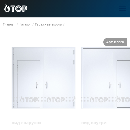
Главная
/
Каталог
/
Гаражные ворота
/
Арт-Вг220
вид снаружи
вид внутри