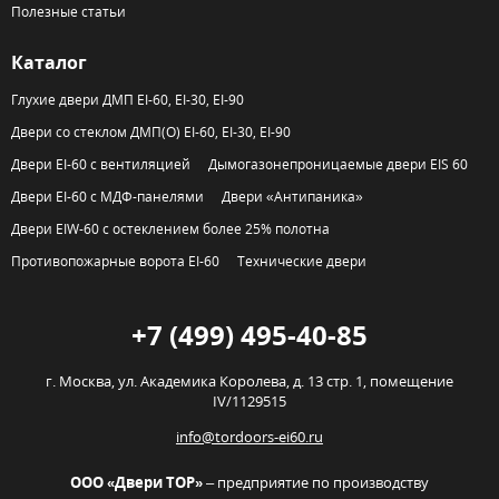
Полезные статьи
Каталог
Глухие двери ДМП EI-60, EI-30, EI-90
Двери со стеклом ДМП(О) EI-60, EI-30, EI-90
Двери EI-60 с вентиляцией
Дымогазонепроницаемые двери EIS 60
Двери EI-60 с МДФ-панелями
Двери «Антипаника»
Двери EIW-60 с остеклением более 25% полотна
Противопожарные ворота EI-60
Технические двери
+7 (499) 495-40-85
г. Москва,
ул. Академика Королева, д. 13 стр. 1, помещение
IV/1129515
info@tordoors-ei60.ru
ООО «Двери ТОР»
– предприятие по производству