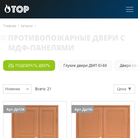
Главная
/
Каталог
/
ПРОТИВОПОЖАРНЫЕ ДВЕРИ С
МДФ-ПАНЕЛЯМИ
ПОДОБРАТЬ ДВЕРЬ
Глухие двери ДМП EI-60
Двери со 
Всего
:
21
Новинки
Цена
Арт-Дп134
Арт-Дд156
Выбрать