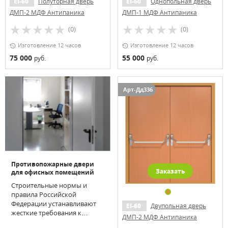
EI-60
Полуторная дверь
EI-60
Однопольная дверь
ДМП-2 МДФ Антипаника
ДМП-1 МДФ Антипаника
(0)
(0)
Изготовление 12 часов
Изготовление 12 часов
75 000
55 000
руб.
руб.
Арт-Дд336
Противопожарные двери
Заказать
для офисных помещений
Строительные нормы и
правила Российской
Федерации устанавливают
EI-60
Двупольная дверь
жесткие требования к
ДМП-2 МДФ Антипаника
установке огнеупорных