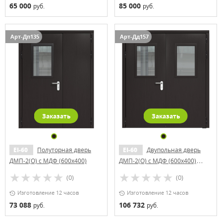
65 000
85 000
руб.
руб.
Арт-Дп135
Арт-Дд157
Заказать
Заказать
EI-60
Полуторная дверь
EI-60
Двупольная дверь
ДМП-2(О) с МДФ (600х400)
ДМП-2(О) с МДФ (600х400)
(ручки «хром»)
(0)
(0)
Изготовление 12 часов
Изготовление 12 часов
73 088
106 732
руб.
руб.