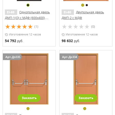
EI-60
Однопольная дверь
EI-60
Двупольная дверь
ДМП-1(О) с МДФ (600х400)
ДМП-2 с МДФ
(ручки «хром»)
(1)
(0)
Изготовление 12 часов
Изготовление 12 часов
54 792
98 632
руб.
руб.
Арт-Дп335
Арт-До334
Заказать
Заказать