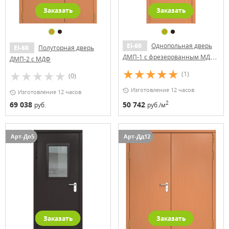
Заказать
Заказать
EI-60
Однопольная дверь
EI-60
Полуторная дверь
ДМП-1 с фрезерованным МДФ
ДМП-2 с МДФ
(ручки «хром»)
(1)
(0)
Изготовление 12 часов
Изготовление 12 часов
2
69 038
50 742
руб.
руб./м
Арт-До5
Арт-Дд12
Заказать
Заказать