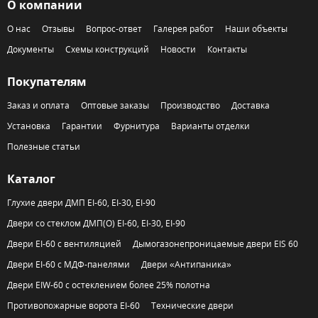
О компании
О нас
Отзывы
Вопрос-ответ
Галерея работ
Наши объекты
Документы
Схемы конструкций
Новости
Контакты
Покупателям
Заказ и оплата
Оптовые заказы
Производство
Доставка
Установка
Гарантии
Фурнитура
Варианты отделки
Полезные статьи
Каталог
Глухие двери ДМП EI-60, EI-30, EI-90
Двери со стеклом ДМП(О) EI-60, EI-30, EI-90
Двери EI-60 с вентиляцией
Дымогазонепроницаемые двери EIS 60
Двери EI-60 с МДФ-панелями
Двери «Антипаника»
Двери EIW-60 с остеклением более 25% полотна
Противопожарные ворота EI-60
Технические двери