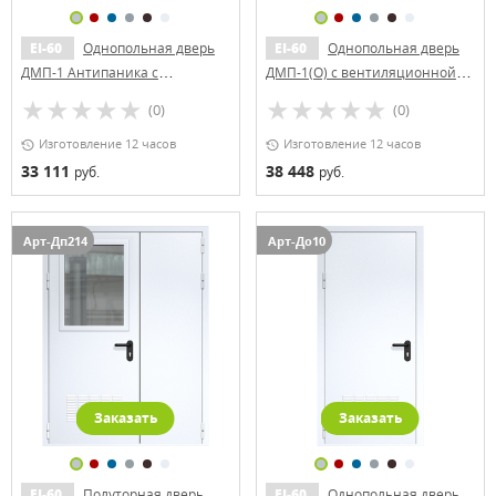
EI-60
Однопольная дверь
EI-60
Однопольная дверь
ДМП-1 Антипаника с
ДМП-1(О) с вентиляционной
вентиляционной решеткой
решеткой и круглым
(0)
(0)
стеклопакетом (ручки «хром»)
Изготовление 12 часов
Изготовление 12 часов
33 111
38 448
руб.
руб.
Арт-Дп214
Арт-До10
Заказать
Заказать
EI-60
Полуторная дверь
EI-60
Однопольная дверь