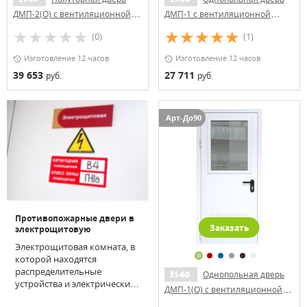
ДМП-2(О) с вентиляционной
ДМП-1 с вентиляционной
решеткой и стеклопакетом
решеткой
(0)
(1)
(700х500)
Изготовление 12 часов
Изготовление 12 часов
39 653
27 711
руб.
руб.
Арт-До90
Противопожарные двери в
Заказать
электрощитовую
Электрощитовая комната, в
которой находятся
распределительные
EI-60
Однопольная дверь
устройства и электрический
ДМП-1(О) с вентиляционной
ввод, является помещением
решеткой и стеклопакетом