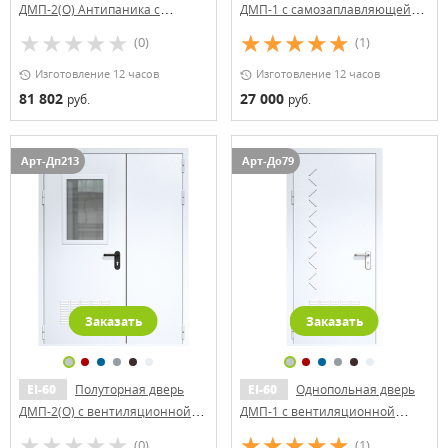
ДМП-2(О) Антипаника с
ДМП-1 с самозаплавляющейся
вентиляционной решеткой и
вентиляционной решеткой
(0)
(1)
стеклопакетом (500х500)
Изготовление 12 часов
Изготовление 12 часов
81 802
27 000
руб.
руб.
Арт-Дп213
Арт-До79
Заказать
Заказать
EI-60
Полуторная дверь
EI-60
Однопольная дверь
ДМП-2(О) с вентиляционной
ДМП-1 с вентиляционной
решеткой и стеклопакетом
решеткой и рисунком (ручки
(0)
(1)