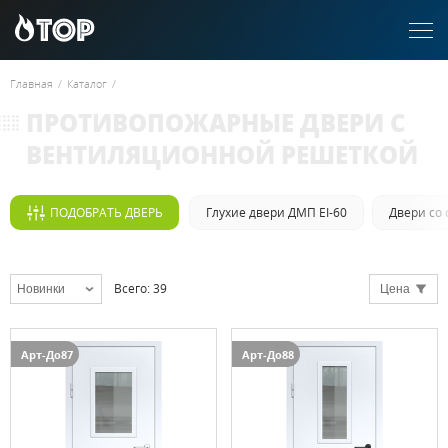
Главная
/
Каталог
/
ПРОТИВОПОЖАРНЫЕ ДВЕРИ С
ВЕНТИЛЯЦИОННОЙ РЕШЕТКОЙ
ПОДОБРАТЬ ДВЕРЬ
Глухие двери ДМП EI-60
Двери со 
Всего
:
39
Новинки
Цена
Арт-До87
Арт-До88
Выбрать