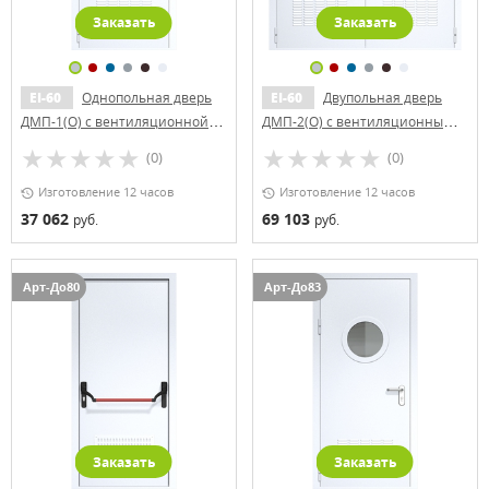
Заказать
Заказать
EI-60
Однопольная дверь
EI-60
Двупольная дверь
ДМП-1(О) с вентиляционной
ДМП-2(О) с вентиляционными
решеткой и круглым
решетками и стеклопакетами
(0)
(0)
стеклопакетом
(700х500)
Изготовление 12 часов
Изготовление 12 часов
37 062
69 103
руб.
руб.
Арт-До80
Арт-До83
Заказать
Заказать