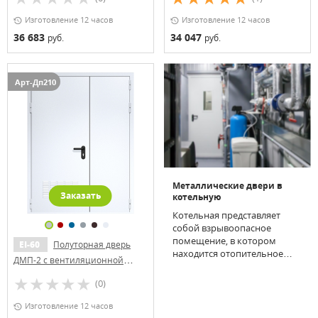
(600х400)
«хром»)
Изготовление 12 часов
Изготовление 12 часов
36 683
34 047
руб.
руб.
Арт-Дп210
Металлические двери в
Заказать
котельную
Котельная представляет
собой взрывоопасное
помещение, в котором
EI-60
Полуторная дверь
находится отопительное
ДМП-2 с вентиляционной
оборудование. О специфике
решеткой
сооружения часто
(0)
предупреждают
специальные таблички на
Изготовление 12 часов
двери. К обустройству