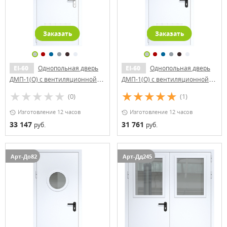
Заказать
Заказать
EI-60
Однопольная дверь
EI-60
Однопольная дверь
ДМП-1(О) с вентиляционной
ДМП-1(О) с вентиляционной
решеткой и стеклопакетом
решеткой и стеклопакетом
(0)
(1)
(600х400) (ручки «хром»)
(700х300)
Изготовление 12 часов
Изготовление 12 часов
33 147
31 761
руб.
руб.
Арт-До82
Арт-Дд245