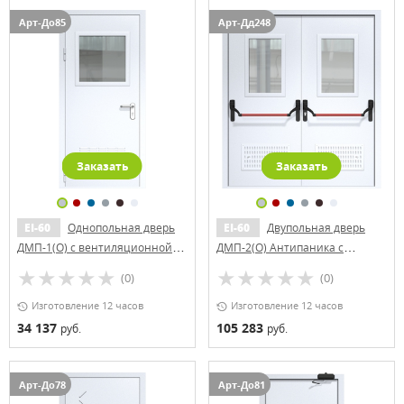
Арт-До85
Арт-Дд248
Заказать
Заказать
EI-60
Однопольная дверь
EI-60
Двупольная дверь
ДМП-1(О) с вентиляционной
ДМП-2(О) Антипаника с
решеткой и стеклопакетом
вентиляционными решетками
(0)
(0)
(500х500) (ручки «хром»)
и стеклопакетами (600х400)
Изготовление 12 часов
Изготовление 12 часов
34 137
105 283
руб.
руб.
Арт-До78
Арт-До81