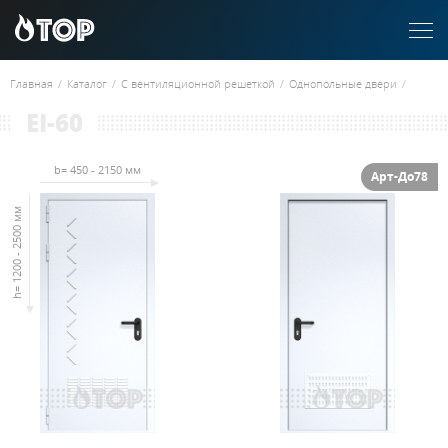
Главная
/
Каталог
/
С вентиляционной решеткой
/
Однопольные двери
/
EI-60
b= 450 - 2150 мм
Арт-До78
h= 1200 - 2500 мм