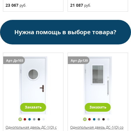
23 067
21 087
руб.
руб.
Нужна помощь в выборе товара?
Арт-До103
Арт-До120
Заказать
Заказать
Однопольная дверь ДС-1(О) с
Однопольная дверь ДС-1(О) со