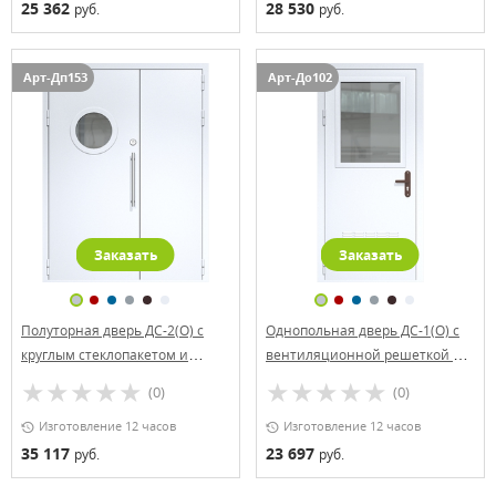
25 362
28 530
руб.
руб.
Арт-Дп153
Арт-До102
Заказать
Заказать
Полуторная дверь ДС-2(О) с
Однопольная дверь ДС-1(О) с
круглым стеклопакетом и
вентиляционной решеткой и
офисной ручкой
стеклопакетом (700х500)
(0)
(0)
Изготовление 12 часов
Изготовление 12 часов
35 117
23 697
руб.
руб.