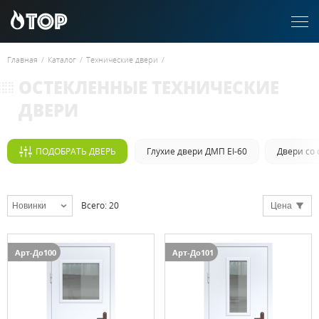
Главная
/
Каталог
/
Технические двери
/
ОСТЕКЛЕННЫЕ ТЕХНИЧЕСКИЕ
ДВЕРИ
ПОДОБРАТЬ ДВЕРЬ
Глухие двери ДМП EI-60
Двери со 
Всего
:
20
Новинки
Цена
Арт-До100
Арт-До101
Выбрать