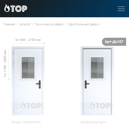
Главная
/
Каталог
/
Технические двери
/
Однопольные двери
/
b= 450 - 2150 мм
Арт-До107
h= 1100 - 2500 мм
вид снаружи
вид внутри