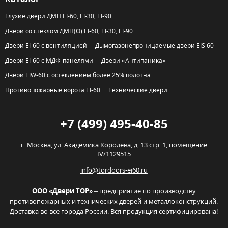
Глухие двери ДМП EI-60, EI-30, EI-90
Двери со стеклом ДМП(О) EI-60, EI-30, EI-90
Двери EI-60 с вентиляцией
Дымогазонепроницаемые двери EIS 60
Двери EI-60 с МДФ-панелями
Двери «Антипаника»
Двери EIW-60 с остеклением более 25% полотна
Противопожарные ворота EI-60
Технические двери
+7 (499) 495-40-85
г. Москва,
ул. Академика Королева, д. 13 стр. 1, помещение
IV/1129515
info@tordoors-ei60.ru
ООО «Двери ТОР»
– предприятие по производству
противопожарных и технических дверей и металлоконструкций.
Доставка во все города России. Вся продукция сертифицирована!