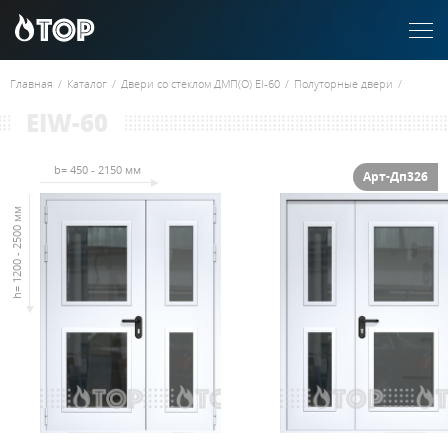
Главная
/
Каталог
/
Двери со стеклом ДМП(О) EI-60
/
Полуторные двери
/
EIW-60
b= 450 - 2150 мм
Арт-Дп326
h= 1200 - 2500 мм