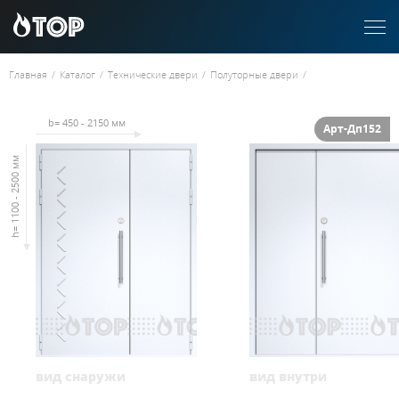
Главная
/
Каталог
/
Технические двери
/
Полуторные двери
/
b= 450 - 2150 мм
Арт-Дп152
h= 1100 - 2500 мм
вид снаружи
вид внутри