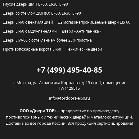
Глухие двери ДМП EI-60, EI-30, EI-90
Двери со стеклом ДМП(О) EI-60, EI-30, EI-90
Двери EI-60 с вентиляцией
Дымогазонепроницаемые двери EIS 60
Двери EI-60 с МДФ-панелями
Двери «Антипаника»
Двери EIW-60 с остеклением более 25% полотна
Противопожарные ворота EI-60
Технические двери
+7 (499) 495-40-85
г. Москва,
ул. Академика Королева, д. 13 стр. 1, помещение
IV/1129515
info@tordoors-ei60.ru
ООО «Двери ТОР»
– предприятие по производству
противопожарных и технических дверей и металлоконструкций.
Доставка во все города России. Вся продукция сертифицирована!