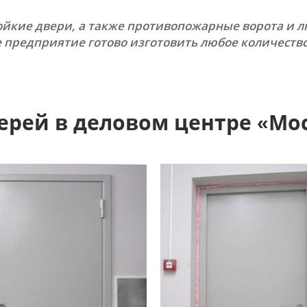
ИЕ ДВЕРИ
(62)
тойкие двери, а также противопожарные ворота и 
е двери
(36)
е предприятие готово изготовить любое количеств
двери
(13)
 двери
(13)
ей
е
ерей в деловом центре «Мо