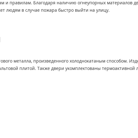
 двери
(9)
м и правилам. Благодаря наличию огнеупорных материалов дв
жет людям в случае пожара быстро выйти на улицу.
АРНЫЕ ДВЕРИ EI 90
(3)
й
Й МДФ
тового металла, произведенного холоднокатаным способом. Из
альтовой плитой. Также двери укомплектованы термоактивной 
ОЧНЫМ УЗЛОМ
КОМ