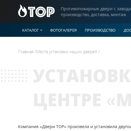
Противопожарные двери с завода
производство, доставка, монтаж
КАТАЛОГ
ФОТОГАЛЕРЕЯ
ПРОИЗВОДСТВО
ДОС
Двери
Главная
/
Места установки наших дверей
/
ГЛУХИЕ ДВЕ
Однопольны
Люки
УСТАНОВК
Полуторные 
Двупольные
Ворота
С рисунком н
ЦЕНТРЕ «
Со штамповк
Прочие изделия
С ВЕНТИЛЯ
Однопольны
Полуторные 
Компания «Двери ТОР» произвела и установила двупо