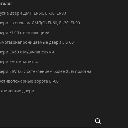
аталог
ухие двери ДМП EI-60, EI-30, EI-90
ери со стеклом ДМП(О) EI-60, EI-30, EI-90
вери EI-60 с вентиляцией
ымогазонепроницаемые двери EIS 60
вери EI-60 с МДФ-панелями
вери «Антипаника»
вери EIW-60 с остеклением более 25% полотна
ротивопожарные ворота EI-60
ехнические двери