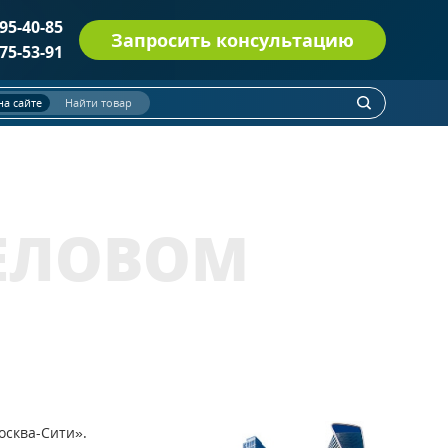
495-40-85
Запросить консультацию
775-53-91
на сайте
Найти товар
ДВЕРИ СО СТЕКЛОМ ДМП(О) EI-60
(114)
Однопольные двери
(52)
ДЕЛОВОМ
Полуторные двери
(31)
Двупольные двери
(31)
С остеклением более 25% полотна
С круглым стеклопакетом
С импостами
ПРОТИВОПОЖАРНЫЕ ДВЕРИ EI 30
(6)
осква-Сити».