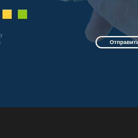
ку
й
Отправить