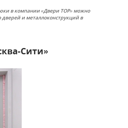
люки в компании «Двери ТОР» можно
БРОНИРОВАННЫЕ ДВЕРИ
(2)
о дверей и металлоконструкций в
сква-Сити»