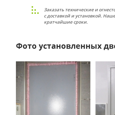
ТЕХНИЧЕСК
Заказать технические и огнес
Однопольны
с доставкой и установкой. Наш
Полуторные 
кратчайшие сроки.
Двупольные
Остекленные
С вентиляци
Маятниковы
Фото установленных дв