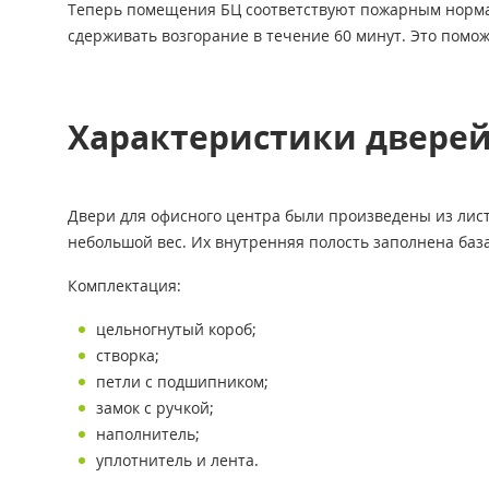
Двупольные
Теперь помещения БЦ соответствуют пожарным норма
сдерживать возгорание в течение 60 минут. Это помо
ПРОТИВОПОЖ
Характеристики двере
С ОТДЕЛКО
Двери для офисного центра были произведены из лис
небольшой вес. Их внутренняя полость заполнена баз
Комплектация:
СО СТЫКОВ
цельногнутый короб;
створка;
петли с подшипником;
замок с ручкой;
С ОТБОЙНИ
наполнитель;
уплотнитель и лента.