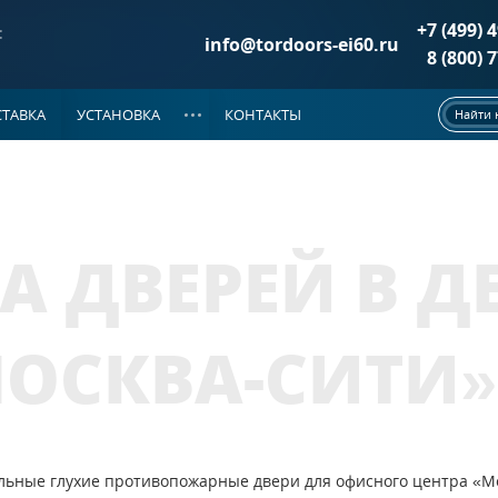
+7 (499) 
:
info@tordoors-ei60.ru
8 (800) 
ТАВКА
УСТАНОВКА
КОНТАКТЫ
Найти 
ДОКУМЕНТАЦИЯ
РИ ДМП EI-60
(86)
НОВОСТИ
е двери
(37)
А ДВЕРЕЙ В 
двери
(25)
 двери
(24)
а металле
МОСКВА-СИТИ»
ой на металле
ЦИОННОЙ РЕШЕТКОЙ
(39)
е двери
(20)
двери
(10)
льные глухие противопожарные двери для офисного центра «М