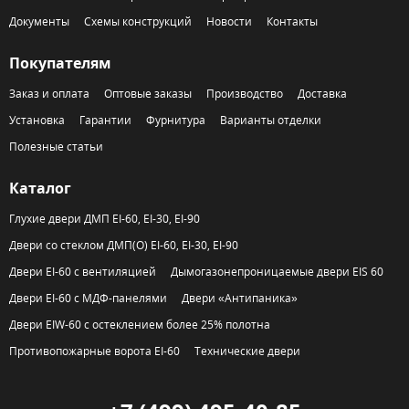
Документы
Схемы конструкций
Новости
Контакты
Покупателям
Заказ и оплата
Оптовые заказы
Производство
Доставка
Установка
Гарантии
Фурнитура
Варианты отделки
Полезные статьи
Каталог
Глухие двери ДМП EI-60, EI-30, EI-90
Двери со стеклом ДМП(О) EI-60, EI-30, EI-90
Двери EI-60 с вентиляцией
Дымогазонепроницаемые двери EIS 60
Двери EI-60 с МДФ-панелями
Двери «Антипаника»
Двери EIW-60 с остеклением более 25% полотна
Противопожарные ворота EI-60
Технические двери