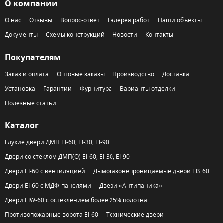
О компании
О нас
Отзывы
Вопрос-ответ
Галерея работ
Наши объекты
Документы
Схемы конструкций
Новости
Контакты
Покупателям
Заказ и оплата
Оптовые заказы
Производство
Доставка
Установка
Гарантии
Фурнитура
Варианты отделки
Полезные статьи
Каталог
Глухие двери ДМП EI-60, EI-30, EI-90
Двери со стеклом ДМП(О) EI-60, EI-30, EI-90
Двери EI-60 с вентиляцией
Дымогазонепроницаемые двери EIS 60
Двери EI-60 с МДФ-панелями
Двери «Антипаника»
Двери EIW-60 с остеклением более 25% полотна
Противопожарные ворота EI-60
Технические двери