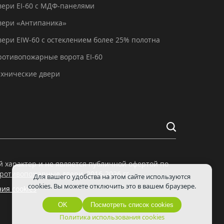
вери EI-60 с МДФ-панелями
вери «Антипаника»
вери EIW-60 с остеклением более 25% полотна
ротивопожарные ворота EI-60
ехнические двери
характер и не является публичной офертой по
ротивопожарные двери
, 2016-2026 гг.
Для вашего удобства на этом сайте используются
cookies. Вы можете отключить это в вашем браузере.
ия cookies
OK
Посмотреть список cookies
Политика использования cookies