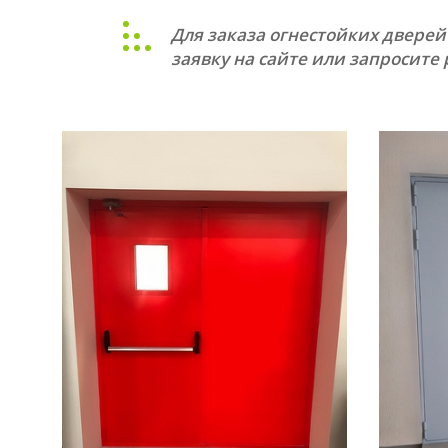
ТЕХНИЧЕСК
Для заказа огнестойких двере
Однопольны
заявку на сайте или запросите
Полуторные 
Двупольные
Остекленные
С вентиляци
Маятниковы