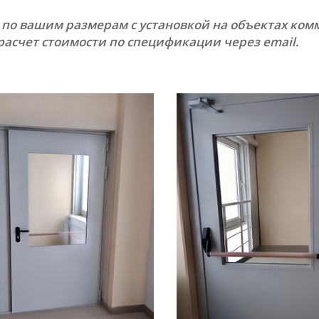
ИЕ ДВЕРИ
(62)
й по вашим размерам с установкой на объектах ко
е двери
(36)
 расчет стоимости по спецификации через email.
двери
(13)
 двери
(13)
ей
е