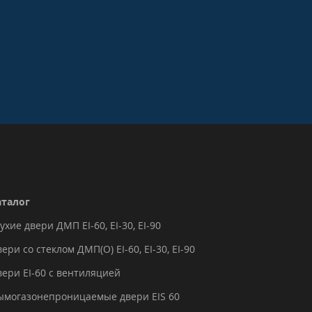
аталог
ухие двери ДМП EI-60, EI-30, EI-90
ери со стеклом ДМП(О) EI-60, EI-30, EI-90
вери EI-60 с вентиляцией
ымогазонепроницаемые двери EIS 60