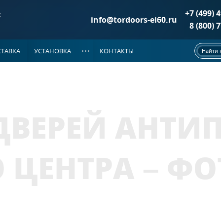
+7 (499) 
:
info@tordoors-ei60.ru
8 (800) 
ТАВКА
УСТАНОВКА
КОНТАКТЫ
Найти 
ДОКУМЕНТАЦИЯ
РИ ДМП EI-60
(86)
НОВОСТИ
е двери
(37)
ВЕРЕЙ АНТИ
двери
(25)
 двери
(24)
а металле
 ЦЕНТРА – ФО
ой на металле
ЦИОННОЙ РЕШЕТКОЙ
(39)
е двери
(20)
двери
(10)