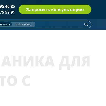
495-40-85
Запросить консультацию
775-53-91
на сайте
Найти товар
ДВЕРИ СО СТЕКЛОМ ДМП(О) EI-60
(114)
Однопольные двери
(52)
ПАНИКА ДЛЯ
Полуторные двери
(31)
Двупольные двери
(31)
С остеклением более 25% полотна
ТО С
С круглым стеклопакетом
С импостами
ПРОТИВОПОЖАРНЫЕ ДВЕРИ EI 30
(6)