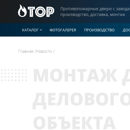
Противопожарные двери с завода
производство, доставка, монтаж
КАТАЛОГ
ФОТОГАЛЕРЕЯ
ПРОИЗВОДСТВО
ДОС
Двери
Главная
/
Новости
/
ГЛУХИЕ ДВЕ
Однопольны
Люки
МОНТАЖ Д
Полуторные 
Двупольные
Ворота
С рисунком н
ДЕЛОВОГО
Со штамповк
Прочие изделия
С ВЕНТИЛЯ
ОБЪЕКТА
Однопольны
Полуторные 