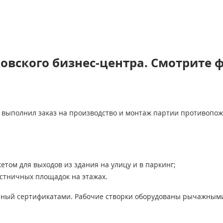
 двери
(9)
АРНЫЕ ДВЕРИ EI 90
(3)
овского бизнес-центра. Смотрите 
Й МДФ
 выполнил заказ на производство и монтаж партии противопо
ОЧНЫМ УЗЛОМ
етом для выходов из здания на улицу и в паркинг;
стничных площадок на этажах.
КОМ
енный сертификатами. Рабочие створки оборудованы рычажны