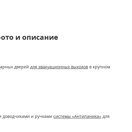
ДЫМОГАЗОНЕПРОНИЦАЕМЫЕ ДВЕРИ EIS 60
(6)
фото и описание
С СИСТЕМОЙ АНТИПАНИКА
жарных дверей
для эвакуационных выходов
в крупном
ИЗ НЕРЖАВЕЮЩЕЙ СТАЛИ
СО СКРЫТЫМИ ПЕТЛЯМИ
ми доводчиками и ручками
системы «Антипаника»
для