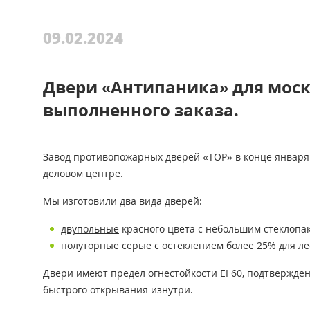
Двупольные
09.02.2024
ПРОТИВОПОЖ
Двери «Антипаника» для моск
выполненного заказа.
С ОТДЕЛКО
Завод противопожарных дверей «ТОР» в конце января
деловом центре.
СО СТЫКОВ
Мы изготовили два вида дверей:
двупольные
красного цвета с небольшим стеклопак
полуторные
серые
с остеклением более 25%
для ле
С ОТБОЙНИ
Двери имеют предел огнестойкости EI 60, подтвержд
быстрого открывания изнутри.