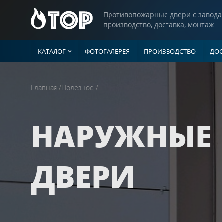
Противопожарные двери с завода
производство, доставка, монтаж
КАТАЛОГ
ФОТОГАЛЕРЕЯ
ПРОИЗВОДСТВО
ДОС
Двери
Главная
/
Полезное
/
ГЛУХИЕ ДВЕ
Однопольны
Люки
Полуторные 
НАРУЖНЫЕ
Двупольные
Ворота
С рисунком н
Со штамповк
ДВЕРИ
Прочие изделия
С ВЕНТИЛЯ
Однопольны
Полуторные 