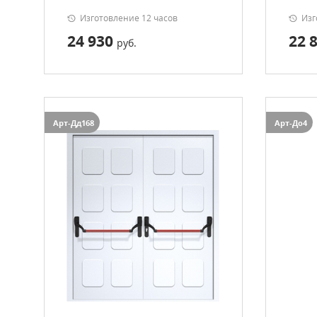
Изготовление 12 часов
Изг
24 930
22 
руб.
Арт-Дд168
Арт-До4