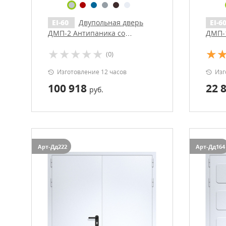
EI-60
Двупольная дверь
EI-6
ДМП-2 Антипаника со
ДМП-1
штамповкой
(0)
Изготовление 12 часов
Изг
100 918
22 
руб.
Арт-Дд222
Арт-Дд164