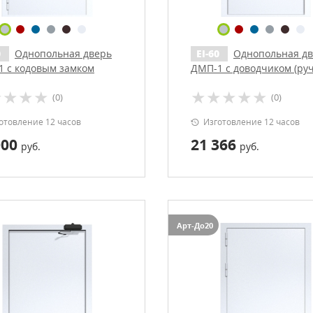
0
Однопольная дверь
EI-60
Однопольная д
 с кодовым замком
ДМП-1 с доводчиком (ру
«хром»)
(0)
(0)
отовление 12 часов
Изготовление 12 часов
000
21 366
руб.
руб.
Арт-До20