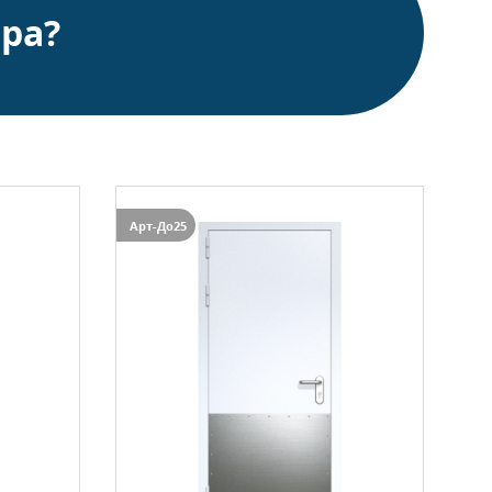
ра?
Арт-До25