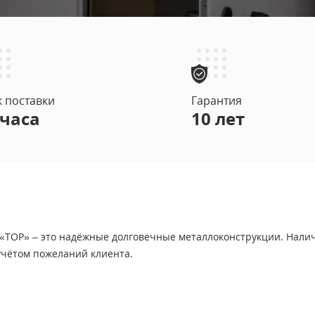
 двери
(9)
АРНЫЕ ДВЕРИ EI 90
(3)
к поставки
Гарантия
 часа
10 лет
Й МДФ
ОЧНЫМ УЗЛОМ
ТОР» – это надёжные долговечные металлоконструкции. Налич
учётом пожеланий клиента.
КОМ