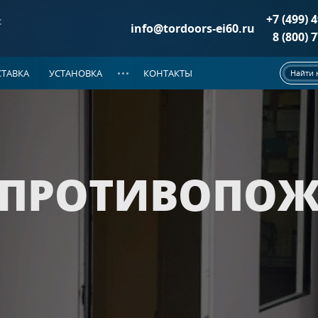
+7 (499) 
:
info@tordoors-ei60.ru
8 (800) 
ТАВКА
УСТАНОВКА
КОНТАКТЫ
Найти 
ДОКУМЕНТАЦИЯ
РИ ДМП EI-60
(86)
НОВОСТИ
е двери
(37)
двери
(25)
 ПРОТИВОПО
 двери
(24)
а металле
ой на металле
ЦИОННОЙ РЕШЕТКОЙ
(39)
е двери
(20)
двери
(10)