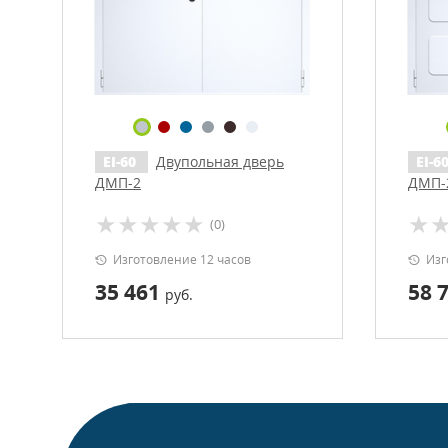
EI-60
Двупольная дверь
EI-6
ДМП-2
ДМП-
(0)
Изготовление 12 часов
Изг
35 461
58 
руб.