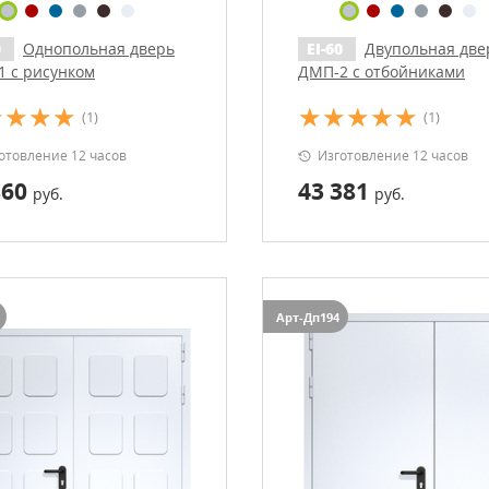
0
Однопольная дверь
EI-60
Двупольная две
 с рисунком
ДМП-2 с отбойниками
(1)
(1)
отовление 12 часов
Изготовление 12 часов
860
43 381
руб.
руб.
Арт-Дп194