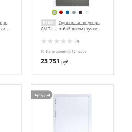
верь
EI-60
Однопольная дверь
чки
ДМП-1 с отбойником (ручки
«хром»)
(0)
Изготовление 12 часов
23 751
руб.
Арт-До24