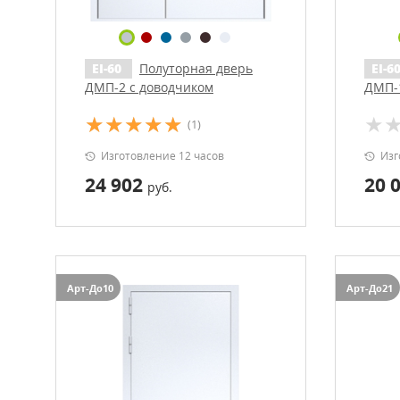
EI-60
Полуторная дверь
EI-6
ДМП-2 с доводчиком
ДМП-1
(1)
Изготовление 12 часов
Изг
24 902
20 
руб.
Арт-До10
Арт-До21