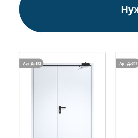
Ну
Арт-Дп192
Арт-До317