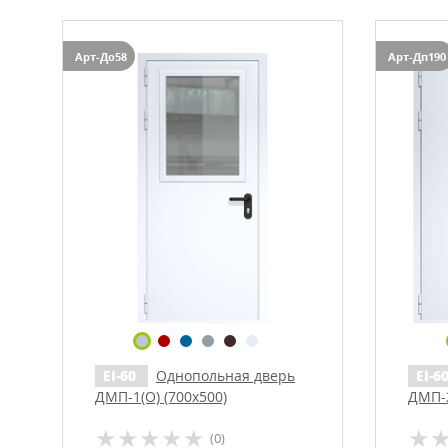
ТЕХНИЧЕСК
Однопольны
Арт-До58
Арт-Дп190
Полуторные 
Двупольные
Остекленные
С вентиляци
Маятниковы
EI-60
Однопольная дверь
EI-6
ДМП-1(О) (700х500)
ДМП-
(0)