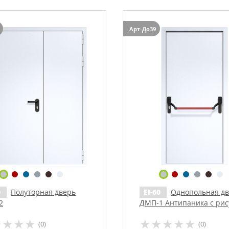
ИЕ ДВЕРИ
(62)
е двери
(36)
Арт-До39
двери
(13)
 двери
(13)
ей
е
0
Полуторная дверь
EI-60
Однопольная д
2
ДМП-1 Антипаника с ри
(ручки «хром»)
(0)
(0)