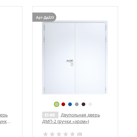
БРОНИРОВАННЫЕ ДВЕРИ
(2)
Арт-Дд223
верь
EI-60
Двупольная дверь
сунком
ДМП-2 (ручки «хром»)
(0)