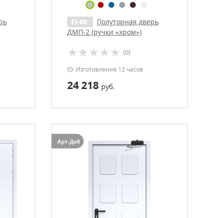
рь
EI-60
Полуторная дверь
ДМП-2 (ручки «хром»)
(0)
Изготовление 12 часов
24 218
руб.
Арт-До8