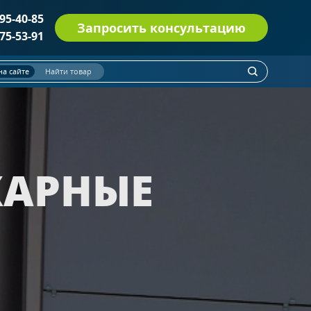
495-40-85
Запросить консультацию
775-53-91
на сайте
Найти товар
ДВЕРИ СО СТЕКЛОМ ДМП(О) EI-60
(114)
Однопольные двери
(52)
Полуторные двери
(31)
ЖАРНЫЕ
Двупольные двери
(31)
С остеклением более 25% полотна
С круглым стеклопакетом
С импостами
ПРОТИВОПОЖАРНЫЕ ДВЕРИ EI 30
(6)