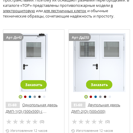
пространствами. Поэтому их оснащают разными перегородками. В
каталоге «ТОР» представлены противопожарные модели
в
электрощитовую
или
для лестничных клеток
и обычные
технические образцы, сочетающие надёжность и простоту.
Арт-До42
Арт-Дд232
Заказать
Заказать
EI-60
Однопольная дверь
EI-60
Двупольная дверь
ДМП-1(О) (500х500) с
ДМП-2(О) (500х500)
доводчиком
(0)
(0)
Изготовление 12 часов
Изготовление 12 часов