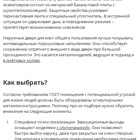
экземпляров состоит из негорючей базальтовой плиты с
шумотеплоизоляцией. Защитные свойства усиливает
термоактивная лента и специальный уплотнитель. В экстренной
ситуации он удерживает дым, в повседневном режиме –
препятствует возникновению сквозняков.
Наружные двери для мест общего пользования лучше покрывать
антивандальным порошковым напылением. Оно способствует
сохранению опрятного внешнего вида двери при большой
проходимости. Это касается металлоизделий, ведущих в подъезд и
в лифтовых холлах
.
Как выбрать?
Согласно требованиям ГОСТ помещения с потенциальной угрозой
для жизни людей должны быть оборудованы огнеупорными
металлоконструкциями. Поэтому при их подборе нужно обратить
внимание на следующие моменты:
Специфика точки локализации. Эвакуационные выходы
оснащают моделями
с «Антипаникой»
. Они позволяют
быстро выйти наружу, даже при закрытых на ключ створках.
Для монтажа в подвальном помещении необходима прочная