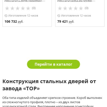
ДМП-2(О) с МДФ (600х400)
ДМП-2(О) EIWS 60 (ручки
(ручки «хром»)
«хром»)
(0)
(0)
Изготовление 12 часов
Изготовление 12 часов
106 732
79 421
руб.
руб.
Перейти в каталог
Конструкция стальных дверей от
завода «ТОР»
Оба типа изделий объединяет крепкое строение. Короб выполнен
из сложногнутого профиля, плотно – из двух листов
холоднокатаной стали. Внутреннее наполнение огнестойких