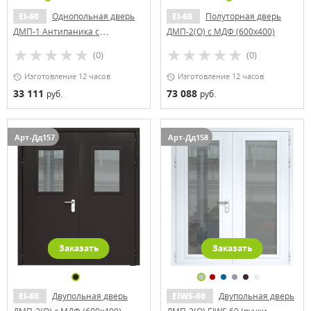
EI-60
Однопольная дверь
EI-60
Полуторная дверь
ДМП-1 Антипаника с
ДМП-2(О) с МДФ (600х400)
вентиляционной решеткой
(0)
(0)
Изготовление 12 часов
Изготовление 12 часов
33 111
73 088
руб.
руб.
Арт-Дд157
Арт-Дд158
Заказать
Заказать
EI-60
Двупольная дверь
EIWS-60
Двупольная дверь