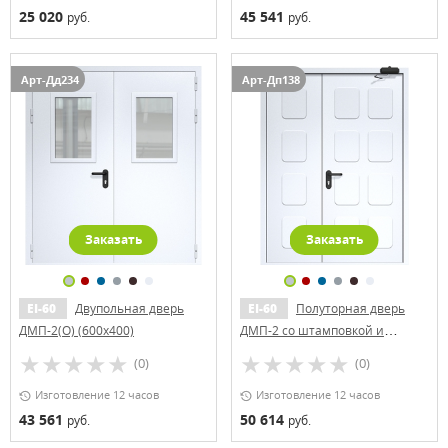
25 020
45 541
руб.
руб.
Арт-Дд234
Арт-Дп138
Заказать
Заказать
EI-60
Двупольная дверь
EI-60
Полуторная дверь
ДМП-2(О) (600х400)
ДМП-2 со штамповкой и
доводчиком
(0)
(0)
Изготовление 12 часов
Изготовление 12 часов
43 561
50 614
руб.
руб.