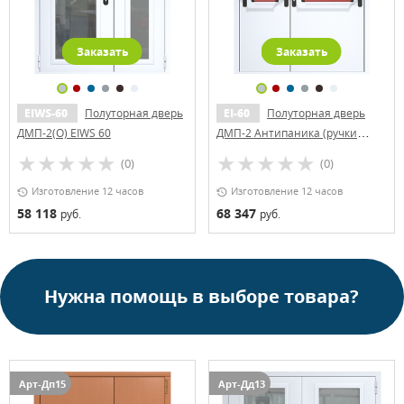
Заказать
Заказать
EIWS-60
Полуторная дверь
EI-60
Полуторная дверь
ДМП-2(О) EIWS 60
ДМП-2 Антипаника (ручки
«хром»)
(0)
(0)
Изготовление 12 часов
Изготовление 12 часов
58 118
68 347
руб.
руб.
Нужна помощь в выборе товара?
Арт-Дп15
Арт-Дд13