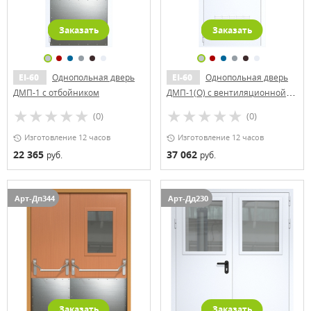
Заказать
Заказать
EI-60
Однопольная дверь
EI-60
Однопольная дверь
ДМП-1 с отбойником
ДМП-1(О) с вентиляционной
решеткой и круглым
(0)
(0)
стеклопакетом
Изготовление 12 часов
Изготовление 12 часов
22 365
37 062
руб.
руб.
Арт-Дп344
Арт-Дд230
Заказать
Заказать