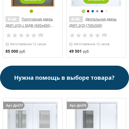
EI-60
Полуторная дверь
EI-60
Двупольная дверь
ДМП-2(О) с МДФ (600x400)
ДМП-2(О) (700х500)
Антипаника с отбойниками
(0)
(0)
Изготовление 12 часов
Изготовление 12 часов
85 000
49 501
руб.
руб.
Нужна помощь в выборе товара?
Арт-Дп277
Арт-Дп276