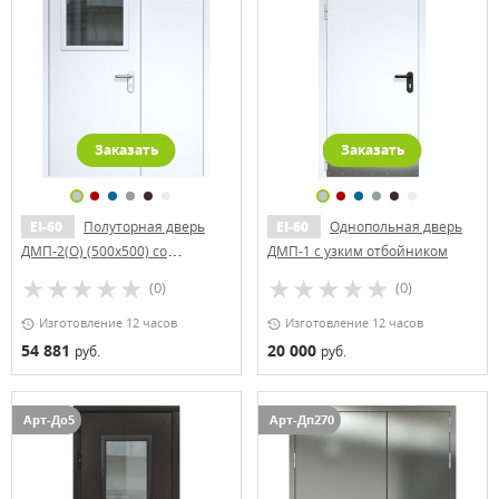
Заказать
Заказать
EI-60
Полуторная дверь
EI-60
Однопольная дверь
ДМП-2(О) (500x500) со
ДМП-1 с узким отбойником
скрытыми петлями (ручки
(0)
(0)
«хром»)
Изготовление 12 часов
Изготовление 12 часов
54 881
20 000
руб.
руб.
Арт-До5
Арт-Дп270