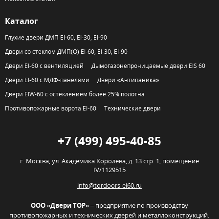
Каталог
Глухие двери ДМП EI-60, EI-30, EI-90
Двери со стеклом ДМП(О) EI-60, EI-30, EI-90
Двери EI-60 с вентиляцией
Дымогазонепроницаемые двери EIS 60
Двери EI-60 с МДФ-панелями
Двери «Антипаника»
Двери EIW-60 с остеклением более 25% полотна
Противопожарные ворота EI-60
Технические двери
+7 (499) 495-40-85
г. Москва,
ул. Академика Королева, д. 13 стр. 1, помещение
IV/1129515
info@tordoors-ei60.ru
ООО «Двери ТОР»
– предприятие по производству
противопожарных и технических дверей и металлоконструкций.