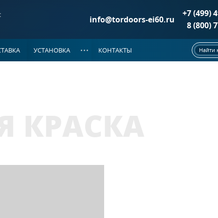
+7 (499) 
:
info@tordoors-ei60.ru
8 (800) 
ТАВКА
УСТАНОВКА
КОНТАКТЫ
Найти 
ДОКУМЕНТАЦИЯ
РИ ДМП EI-60
(86)
НОВОСТИ
е двери
(37)
Я КРАСКА
двери
(25)
 двери
(24)
а металле
ой на металле
ЦИОННОЙ РЕШЕТКОЙ
(39)
е двери
(20)
двери
(10)