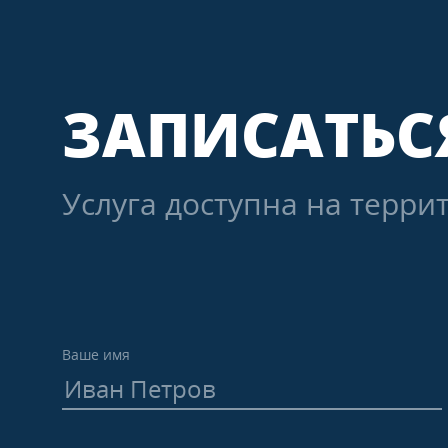
ТЕХНИЧЕСК
Однопольны
Полуторные 
Двупольные
ЗАПИСАТЬС
Остекленные
С вентиляци
Маятниковы
Услуга доступна на терри
Ваше имя