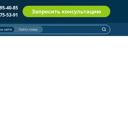
495-40-85
Запросить консультацию
775-53-91
на сайте
Найти товар
ДВЕРИ СО СТЕКЛОМ ДМП(О) EI-60
(114)
Однопольные двери
(52)
Полуторные двери
(31)
Двупольные двери
(31)
С остеклением более 25% полотна
С круглым стеклопакетом
С импостами
ПРОТИВОПОЖАРНЫЕ ДВЕРИ EI 30
(6)