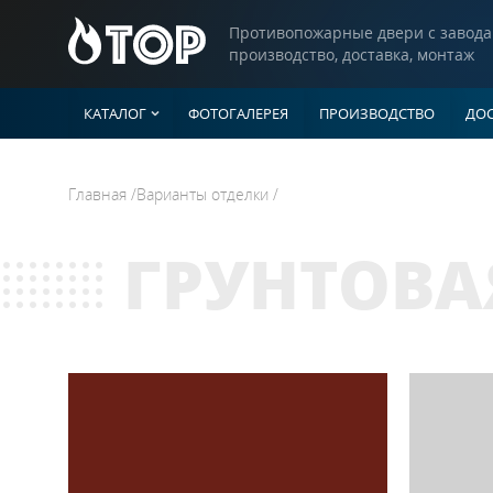
Противопожарные двери с завода
производство, доставка, монтаж
КАТАЛОГ
ФОТОГАЛЕРЕЯ
ПРОИЗВОДСТВО
ДОС
Двери
Главная
/
Варианты отделки
/
ГЛУХИЕ ДВЕ
Однопольны
Люки
ГРУНТОВА
Полуторные 
Двупольные
Ворота
С рисунком н
Со штамповк
Прочие изделия
С ВЕНТИЛЯ
Однопольны
Полуторные 