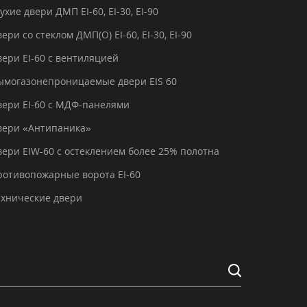
ухие двери ДМП EI-60, EI-30, EI-90
ери со стеклом ДМП(О) EI-60, EI-30, EI-90
вери EI-60 с вентиляцией
ымогазонепроницаемые двери EIS 60
вери EI-60 с МДФ-панелями
вери «Антипаника»
вери EIW-60 с остеклением более 25% полотна
ротивопожарные ворота EI-60
ехнические двери