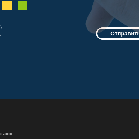
ку
й
Отправить
аталог