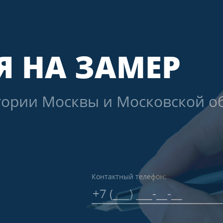
ИЕ ДВЕРИ
(62)
е двери
(36)
двери
(13)
 двери
(13)
Я НА ЗАМЕР
ей
е
тории Москвы и Московской об
Контактный телефон: