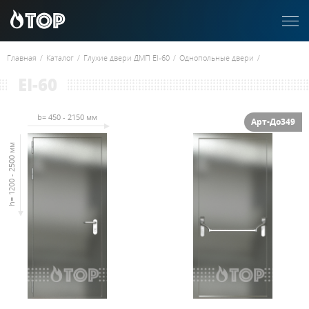
Главная
/
Каталог
/
Глухие двери ДМП EI-60
/
Однопольные двери
/
EI-60
b= 450 - 2150 мм
Арт-До349
h= 1200 - 2500 мм