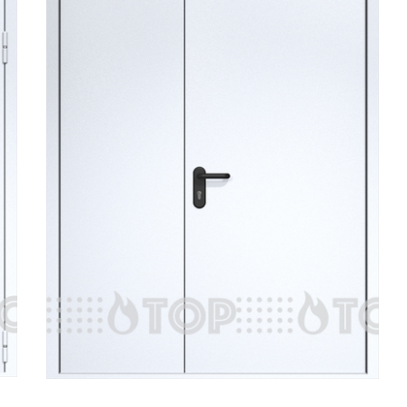
 двери
(9)
АРНЫЕ ДВЕРИ EI 90
(3)
Й МДФ
ОЧНЫМ УЗЛОМ
КОМ