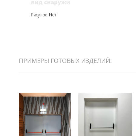
вид снаружи
ТЕХНИЧЕСК
Однопольны
Рисунок:
Нет
Полуторные 
Двупольные
Остекленные
С вентиляци
Маятниковы
ПРИМЕРЫ ГОТОВЫХ ИЗДЕЛИЙ: