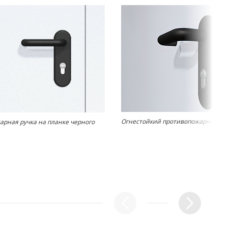
Огнестойкий противопожарный за
рная ручка на планке черного