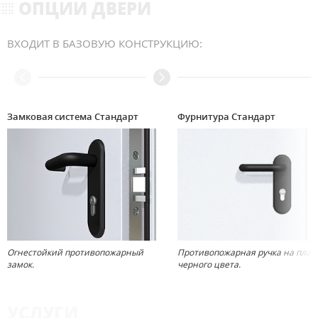
ОПЦИИ ДВЕРИ
ВХОДИТ В БАЗОВУЮ КОНСТРУКЦИЮ:
Замковая система Стандарт
Фурнитура Стандарт
Огнестойкий противопожарный
Противопожарная ручка на план
замок.
черного цвета.
УСЛУГИ