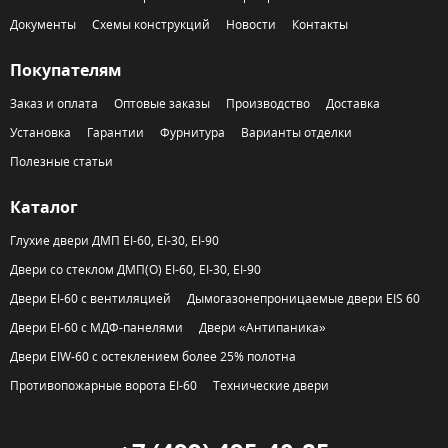
Документы
Схемы конструкций
Новости
Контакты
Покупателям
Заказ и оплата
Оптовые заказы
Производство
Доставка
Установка
Гарантии
Фурнитура
Варианты отделки
Полезные статьи
Каталог
Глухие двери ДМП EI-60, EI-30, EI-90
Двери со стеклом ДМП(О) EI-60, EI-30, EI-90
Двери EI-60 с вентиляцией
Дымогазонепроницаемые двери EIS 60
Двери EI-60 с МДФ-панелями
Двери «Антипаника»
Двери EIW-60 с остеклением более 25% полотна
Противопожарные ворота EI-60
Технические двери