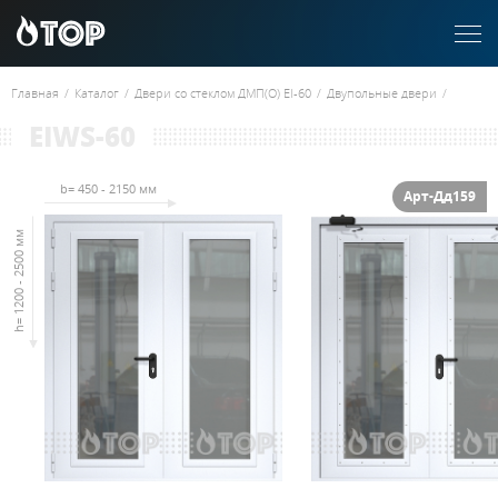
Главная
/
Каталог
/
Двери со стеклом ДМП(О) EI-60
/
Двупольные двери
/
EIWS-60
b= 450 - 2150 мм
Арт-Дд159
h= 1200 - 2500 мм