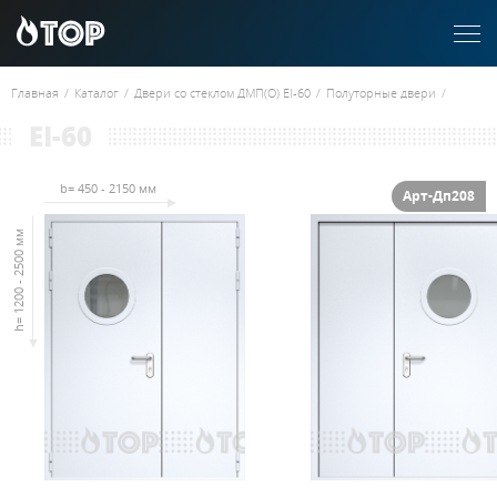
Главная
/
Каталог
/
Двери со стеклом ДМП(О) EI-60
/
Полуторные двери
/
EI-60
b= 450 - 2150 мм
Арт-Дп208
h= 1200 - 2500 мм