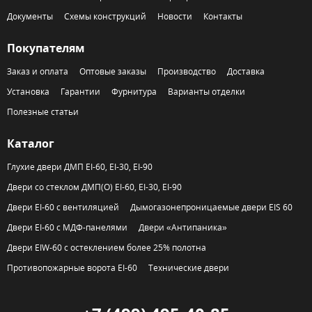
Документы
Схемы конструкций
Новости
Контакты
Покупателям
Заказ и оплата
Оптовые заказы
Производство
Доставка
Установка
Гарантии
Фурнитура
Варианты отделки
Полезные статьи
Каталог
Глухие двери ДМП EI-60, EI-30, EI-90
Двери со стеклом ДМП(О) EI-60, EI-30, EI-90
Двери EI-60 с вентиляцией
Дымогазонепроницаемые двери EIS 60
Двери EI-60 с МДФ-панелями
Двери «Антипаника»
Двери EIW-60 с остеклением более 25% полотна
Противопожарные ворота EI-60
Технические двери