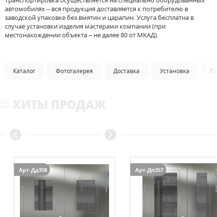
Транспортировка осуществляется на специально оборудованных
автомобилях – вся продукция доставляется к потребителю в
заводской упаковке без вмятин и царапин. Услуга бесплатна в
случае установки изделия мастерами компании (при
местонахождении объекта – не далее 80 от МКАД).
Каталог
Фотогалерея
Доставка
Установка
Пр
ХИТЫ ПРОДАЖ
Арт-Дд358
Арт-Дп357