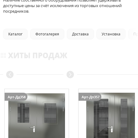
Наличие собственного оборудования позволяет удерживать
доступные цены за счёт исключения из торговых отношений
посредников.
Каталог
Фотогалерея
Доставка
Установка
Пр
ХИТЫ ПРОДАЖ
Арт-Дд358
Арт-Дп357