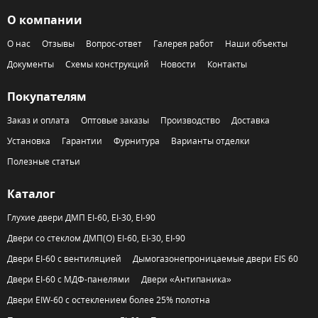
О компании
О нас
Отзывы
Вопрос-ответ
Галерея работ
Наши объекты
Документы
Схемы конструкций
Новости
Контакты
Покупателям
Заказ и оплата
Оптовые заказы
Производство
Доставка
Установка
Гарантии
Фурнитура
Варианты отделки
Полезные статьи
Каталог
Глухие двери ДМП EI-60, EI-30, EI-90
Двери со стеклом ДМП(О) EI-60, EI-30, EI-90
Двери EI-60 с вентиляцией
Дымогазонепроницаемые двери EIS 60
Двери EI-60 с МДФ-панелями
Двери «Антипаника»
Двери EIW-60 с остеклением более 25% полотна