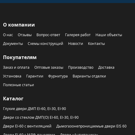
О компании
О нас
Отзывы
Вопрос-ответ
Галерея работ
Наши объекты
Документы
Схемы конструкций
Новости
Контакты
Покупателям
Заказ и оплата
Оптовые заказы
Производство
Доставка
Установка
Гарантии
Фурнитура
Варианты отделки
Полезные статьи
Каталог
Глухие двери ДМП EI-60, EI-30, EI-90
Двери со стеклом ДМП(О) EI-60, EI-30, EI-90
Двери EI-60 с вентиляцией
Дымогазонепроницаемые двери EIS 60
Двери EI-60 с МДФ-панелями
Двери «Антипаника»