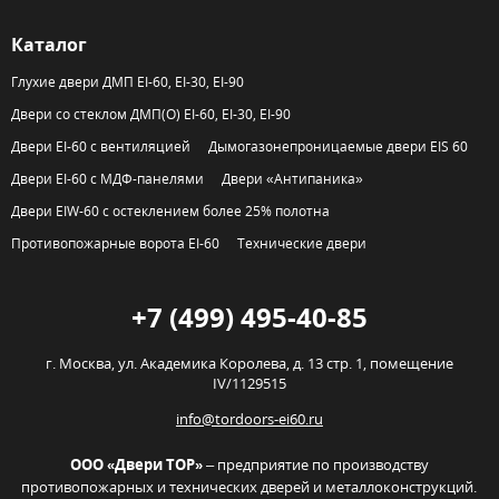
Каталог
Глухие двери ДМП EI-60, EI-30, EI-90
Двери со стеклом ДМП(О) EI-60, EI-30, EI-90
Двери EI-60 с вентиляцией
Дымогазонепроницаемые двери EIS 60
Двери EI-60 с МДФ-панелями
Двери «Антипаника»
Двери EIW-60 с остеклением более 25% полотна
Противопожарные ворота EI-60
Технические двери
+7 (499) 495-40-85
г. Москва,
ул. Академика Королева, д. 13 стр. 1, помещение
IV/1129515
info@tordoors-ei60.ru
ООО «Двери ТОР»
– предприятие по производству
противопожарных и технических дверей и металлоконструкций.