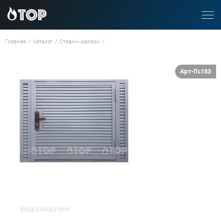
Главная
/
Каталог
/
Ставни-жалюзи
/
Арт-Пс183
вид снаружи