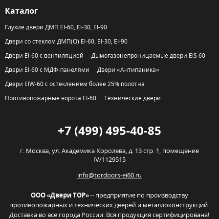
Каталог
Глухие двери ДМП EI-60, EI-30, EI-90
Двери со стеклом ДМП(О) EI-60, EI-30, EI-90
Двери EI-60 с вентиляцией
Дымогазонепроницаемые двери EIS 60
Двери EI-60 с МДФ-панелями
Двери «Антипаника»
Двери EIW-60 с остеклением более 25% полотна
Противопожарные ворота EI-60
Технические двери
+7 (499) 495-40-85
г. Москва,
ул. Академика Королева, д. 13 стр. 1, помещение
IV/1129515
info@tordoors-ei60.ru
ООО «Двери ТОР»
– предприятие по производству
противопожарных и технических дверей и металлоконструкций.
Доставка во все города России. Вся продукция сертифицирована!