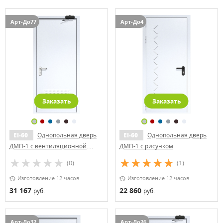
Арт-До77
Арт-До4
Заказать
Заказать
EI-60
Однопольная дверь
EI-60
Однопольная дверь
ДМП-1 с вентиляционной
ДМП-1 с рисунком
решеткой и доводчиком (ручки
(0)
(1)
«хром»)
Изготовление 12 часов
Изготовление 12 часов
31 167
22 860
руб.
руб.
Арт-До32
Арт-До26