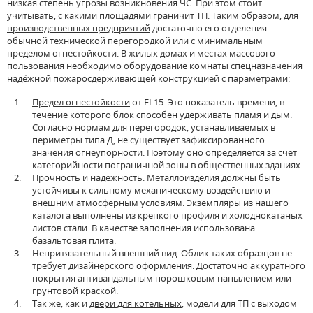
низкая степень угрозы возникновения ЧС. При этом стоит
учитывать, с какими площадями граничит ТП. Таким образом,
для
производственных предприятий
достаточно его отделения
обычной технической перегородкой или с минимальным
пределом огнестойкости. В жилых домах и местах массового
пользования необходимо оборудование комнаты спецназначения
надёжной пожаросдерживающей конструкцией с параметрами:
Предел огнестойкости
от EI 15. Это показатель времени, в
течение которого блок способен удерживать пламя и дым.
Согласно нормам для перегородок, устанавливаемых в
периметры типа Д, не существует зафиксированного
значения огнеупорности. Поэтому оно определяется за счёт
категорийности пограничной зоны в общественных зданиях.
Прочность и надёжность. Металлоизделия должны быть
устойчивы к сильному механическому воздействию и
внешним атмосферным условиям. Экземпляры из нашего
каталога выполнены из крепкого профиля и холоднокатаных
листов стали. В качестве заполнения использована
базальтовая плита.
Непритязательный внешний вид. Облик таких образцов не
требует дизайнерского оформления. Достаточно аккуратного
покрытия антивандальным порошковым напылением или
грунтовой краской.
Так же, как и
двери для котельных
, модели для ТП с выходом