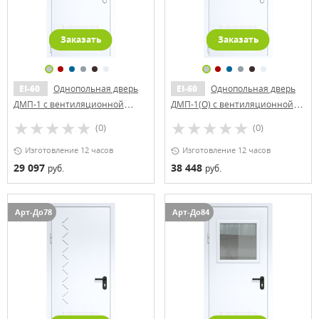
Заказать
Заказать
EI-60
Однопольная дверь
EI-60
Однопольная дверь
ДМП-1 с вентиляционной
ДМП-1(О) с вентиляционной
решеткой (ручки «хром»)
решеткой и круглым
(0)
(0)
стеклопакетом (ручки «хром»)
Изготовление 12 часов
Изготовление 12 часов
29 097
38 448
руб.
руб.
Арт-До78
Арт-До84