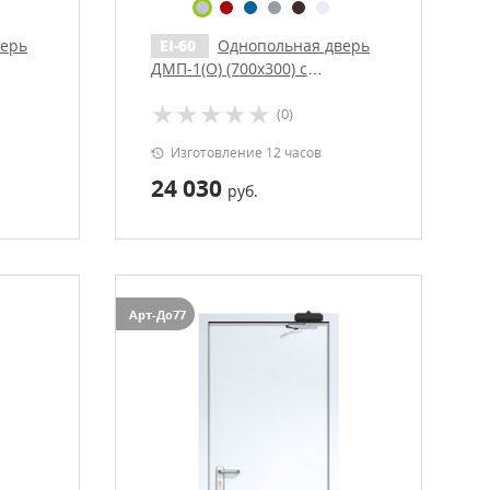
верь
EI-60
Однопольная дверь
ДМП-1(О) (700х300) с
м
доводчиком
(0)
Изготовление 12 часов
24 030
руб.
Арт-До77