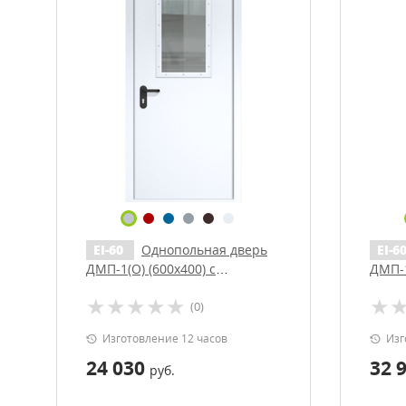
EI-60
Однопольная дверь
EI-6
ДМП-1(О) (600х400) с
ДМП-1
доводчиком
стекл
(0)
дово
Изготовление 12 часов
Изг
24 030
32 
руб.