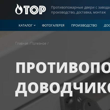
Противопожарные двери с завода
производство, доставка, монтаж
КАТАЛОГ
ФОТОГАЛЕРЕЯ
ПРОИЗВОДСТВО
ДОС
Двери
Главная
/
Полезное
/
ГЛУХИЕ ДВЕ
Однопольны
Люки
Полуторные 
ПРОТИВОПО
Двупольные
Ворота
С рисунком н
Со штамповк
ДОВОДЧИК
Прочие изделия
С ВЕНТИЛЯ
Однопольны
Полуторные 