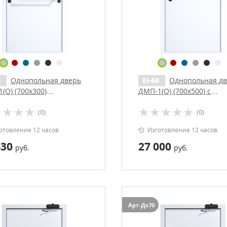
0
Однопольная дверь
EI-60
Однопольная д
(О) (700х300)
ДМП-1(О) (700х500) с
аника с доводчиком
доводчиком
(0)
(0)
отовление 12 часов
Изготовление 12 часов
430
27 000
руб.
руб.
Арт-До70