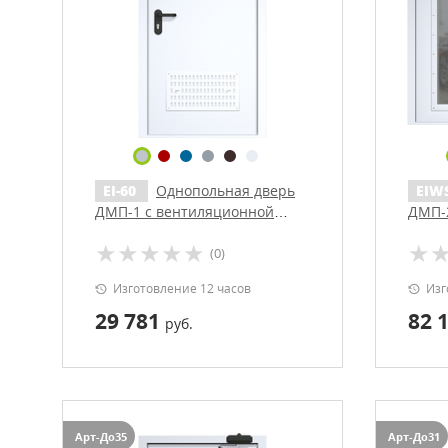
EI-60
Однопольная дверь
EIW
ДМП-1 с вентиляционной
ДМП-2
решеткой и доводчиком
дово
(0)
Изготовление 12 часов
Изг
29 781
82 
руб.
Арт-До35
Арт-До31