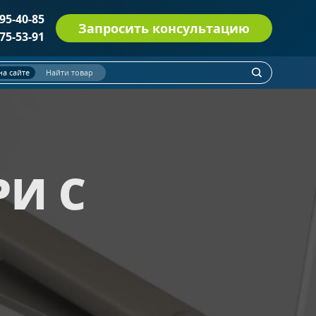
495-40-85
Запросить консультацию
775-53-91
на сайте
Найти товар
ДВЕРИ СО СТЕКЛОМ ДМП(О) EI-60
(114)
Однопольные двери
(52)
Полуторные двери
(31)
И С
Двупольные двери
(31)
С остеклением более 25% полотна
С круглым стеклопакетом
С импостами
ПРОТИВОПОЖАРНЫЕ ДВЕРИ EI 30
(6)