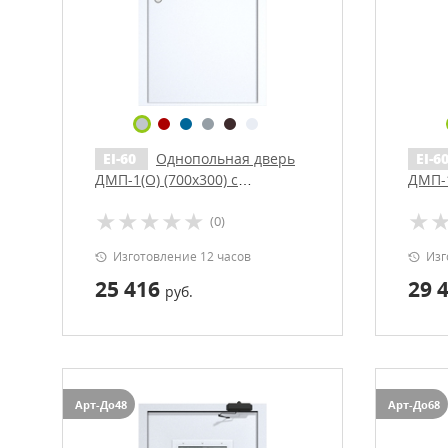
EI-60
Однопольная дверь
EI-6
ДМП-1(О) (700х300) с
ДМП-1
доводчиком (ручки «хром»)
Антип
(0)
Изготовление 12 часов
Изг
25 416
29 
руб.
Арт-До48
Арт-До68