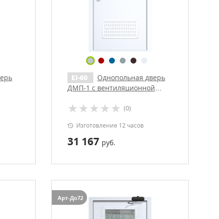
верь
EI-60
Однопольная дверь
ДМП-1 с вентиляционной
решеткой и доводчиком
(0)
(ручки «хром»)
Изготовление 12 часов
31 167
руб.
Арт-До72