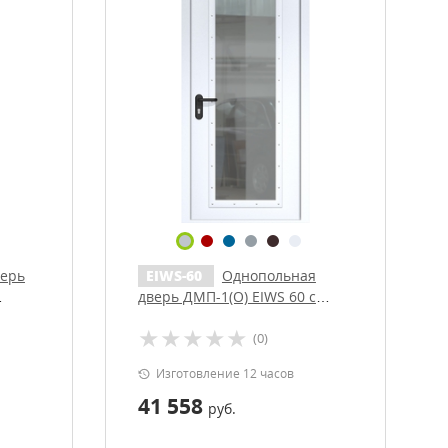
верь
EIWS-60
Однопольная
дверь ДМП-1(О) EIWS 60 с
и
доводчиком
(0)
Изготовление 12 часов
41 558
руб.