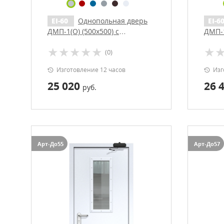
EI-60
Однопольная дверь
EI-6
ДМП-1(О) (500х500) с
ДМП-1
доводчиком
довод
(0)
Изготовление 12 часов
Изг
25 020
26 
руб.
Арт-До55
Арт-До57