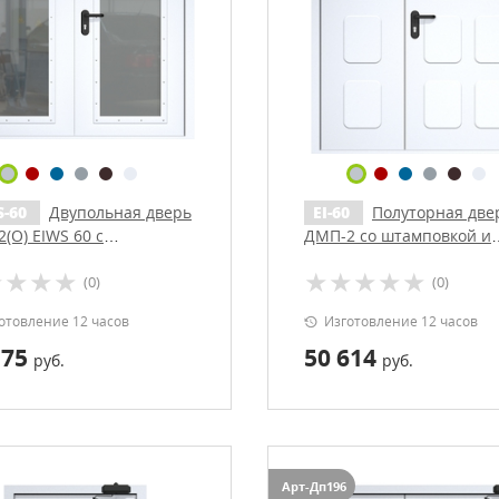
S-60
Двупольная дверь
EI-60
Полуторная две
(О) EIWS 60 с
ДМП-2 со штамповкой и
дчиками
доводчиком
(0)
(0)
отовление 12 часов
Изготовление 12 часов
175
50 614
руб.
руб.
Арт-Дп196