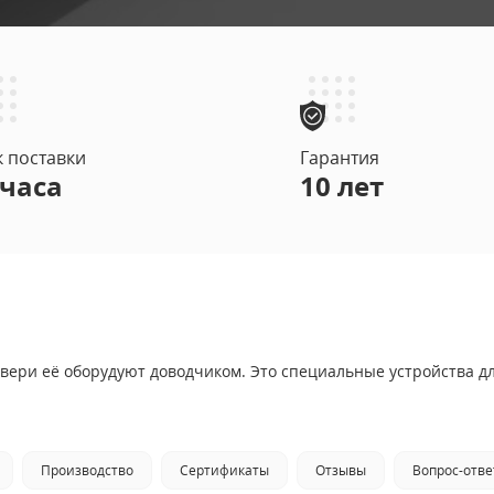
 двери
(9)
АРНЫЕ ДВЕРИ EI 90
(3)
к поставки
Гарантия
 часа
10 лет
Й МДФ
ОЧНЫМ УЗЛОМ
ри её оборудуют доводчиком. Это специальные устройства для
КОМ
Производство
Сертификаты
Отзывы
Вопрос-отве