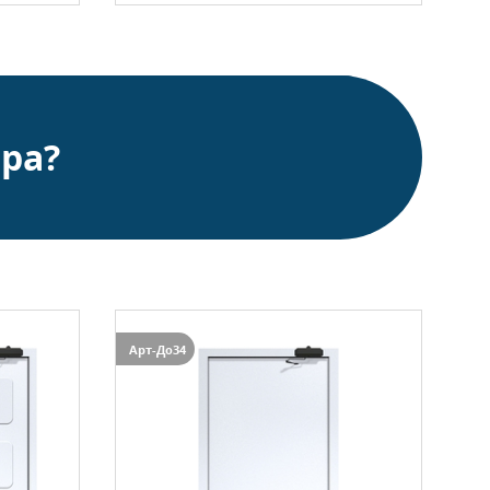
ра?
Арт-До34