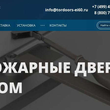
+7 (499) 
:
info@tordoors-ei60.ru
8 (800) 
ТАВКА
УСТАНОВКА
КОНТАКТЫ
Найти 
ДОКУМЕНТАЦИЯ
РИ ДМП EI-60
(86)
НОВОСТИ
е двери
(37)
двери
(25)
ЖАРНЫЕ ДВЕР
 двери
(24)
а металле
ой на металле
ОМ
ЦИОННОЙ РЕШЕТКОЙ
(39)
е двери
(20)
двери
(10)