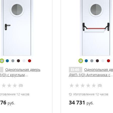
0
Однопольная дверь
EI-60
Однопольная д
(О) с круглым
ДМП-1(О) Антипаника с
опакетом, отбойником и
круглым стеклопакетом 
(0)
(0)
дчиком
доводчиком
отовление 12 часов
Изготовление 12 часов
976
34 731
руб.
руб.