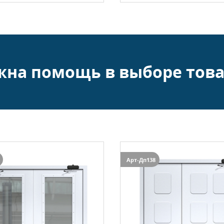
жна помощь в выборе това
Арт-Дп138