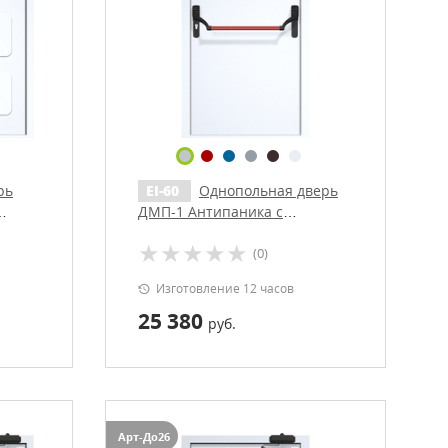
рь
EI-60
Однопольная дверь
ДМП-1 Антипаника с
доводчиком
(0)
Изготовление 12 часов
25 380
руб.
Арт-До26