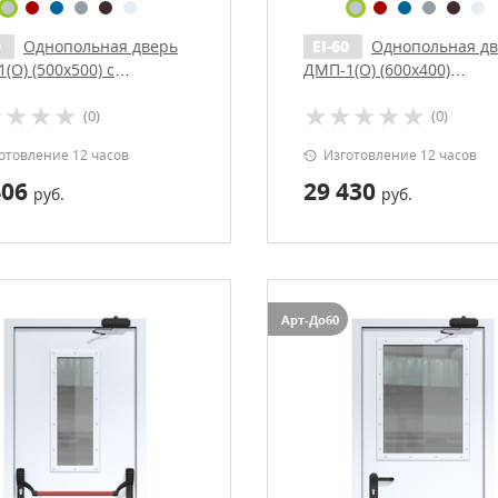
0
Однопольная дверь
EI-60
Однопольная д
(О) (500х500) с
ДМП-1(О) (600х400)
чиком (ручки «хром»)
Антипаника с доводчико
(0)
(0)
отовление 12 часов
Изготовление 12 часов
406
29 430
руб.
руб.
Арт-До60