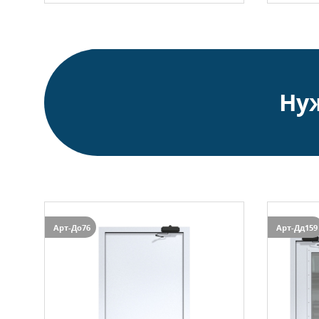
Ну
Арт-До76
Арт-Дд159