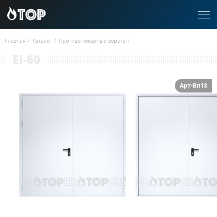
Главная
/
Каталог
/
Противопожарные ворота
/
EI-60
Арт-Вп18