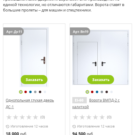
единой технологии, но отличаются габаритами. Ворота ставят в
большие пролеты – для машин и спецтехники.
Арт-До11
Арт-Вп19
Заказать
Заказать
Однопольная глухая дверь
EI-60
Ворота ВМПД-2 с
ДС-1
калиткой
(0)
(0)
Изготовление 12 часов
Изготовление 12 часов
18 000
94 500
руб.
руб.