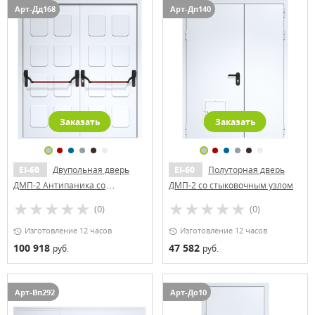
Арт-Дд168
Арт-Дп140
Заказать
Заказать
EI-60
Двупольная дверь
EI-60
Полуторная дверь
ДМП-2 Антипаника со
ДМП-2 со стыковочным узлом
штамповкой
(0)
(0)
Изготовление 12 часов
Изготовление 12 часов
100 918
47 582
руб.
руб.
Арт-Вп292
Арт-До10