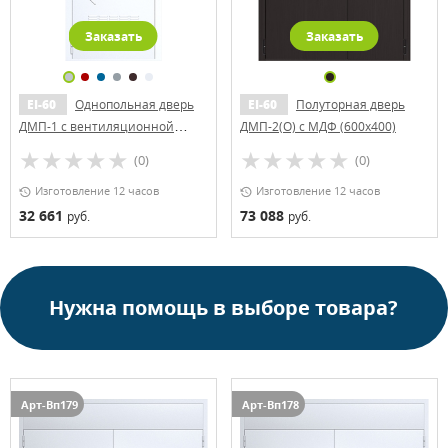
Заказать
Заказать
EI-60
Однопольная дверь
EI-60
Полуторная дверь
ДМП-1 с вентиляционной
ДМП-2(О) с МДФ (600х400)
решеткой и рисунком
(0)
(0)
Изготовление 12 часов
Изготовление 12 часов
32 661
73 088
руб.
руб.
Нужна помощь в выборе товара?
Арт-Вп179
Арт-Вп178