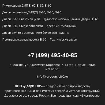
Глухие двери ДМП EI-60, EI-30, EI-90
Двери со стеклом ДМП(О) EI-60, EI-30, EI-90
Двери EI-60 с вентиляцией
Дымогазонепроницаемые двери EIS 60
Двери EI-60 с МДФ-панелями
Двери «Антипаника»
Двери EIW-60 с остеклением более 25% полотна
Противопожарные ворота EI-60
Технические двери
+7 (499) 495-40-85
г. Москва,
ул. Академика Королева, д. 13 стр. 1, помещение
IV/1129515
info@tordoors-ei60.ru
ООО «Двери ТОР»
– предприятие по производству
противопожарных и технических дверей и металлоконструкций.
Доставка во все города России. Вся продукция сертифицирована!