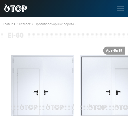
Главная
/
Каталог
/
Противопожарные ворота
/
EI-60
Арт-Вп19