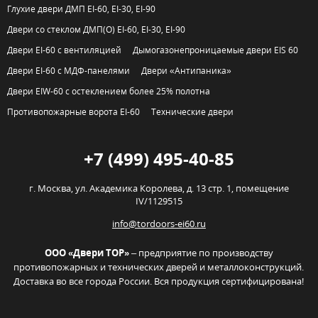
Глухие двери ДМП EI-60, EI-30, EI-90
Двери со стеклом ДМП(О) EI-60, EI-30, EI-90
Двери EI-60 с вентиляцией
Дымогазонепроницаемые двери EIS 60
Двери EI-60 с МДФ-панелями
Двери «Антипаника»
Двери EIW-60 с остеклением более 25% полотна
Противопожарные ворота EI-60
Технические двери
+7 (499) 495-40-85
г. Москва,
ул. Академика Королева, д. 13 стр. 1, помещение
IV/1129515
info@tordoors-ei60.ru
ООО «Двери ТОР»
– предприятие по производству
противопожарных и технических дверей и металлоконструкций.
Доставка во все города России. Вся продукция сертифицирована!